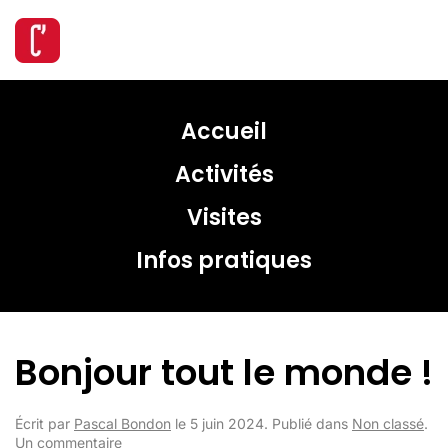
Skip
to
main
Accueil
content
Activités
Visites
Infos pratiques
Bonjour tout le monde !
Écrit par
Pascal Bondon
le
5 juin 2024
. Publié dans
Non classé
.
sur
Un commentaire